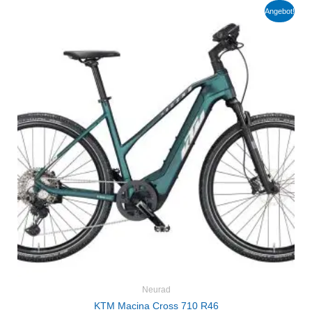
Ursprünglicher
Aktueller
Angebot!
Preis
Preis
war:
ist:
4.200,00 €
2.940,00 €.
Neurad
KTM Macina Cross 710 R46