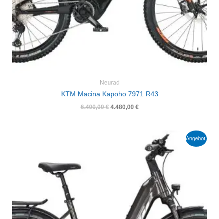
Neurad
KTM Macina Kapoho 7971 R43
6.400,00
€
4.480,00
€
Ursprünglicher
Aktueller
Angebot!
Preis
Preis
war:
ist:
4.000,00 €
2.800,00 €.