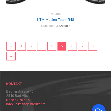
Neurad
KTM Macina Team R48
4.600,00
€
3.220,00
€
←
1
2
3
4
5
6
7
8
→
KONTAKT
Badnerstrasse 49
2540 Bad Vöslau
02252 / 707 16
info@bikeshop-kreuzer.at