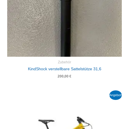
Zubehör
KindShock verstellbare Sattelstütze 31,6
200,00
€
Ursprünglicher
Aktueller
Angebot!
Preis
Preis
war:
ist:
4.700,00 €
3.290,00 €.