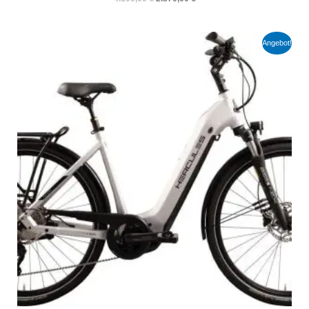
Ursprünglicher
Aktueller
Angebot!
Preis
Preis
war:
ist:
3.300,00 €
2.310,00 €.