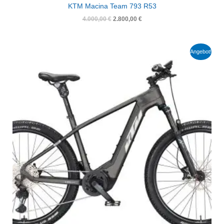
KTM Macina Team 793 R53
4.000,00
€
2.800,00
€
Ursprünglicher
Aktueller
Angebot!
Preis
Preis
war:
ist:
4.600,00 €
3.220,00 €.