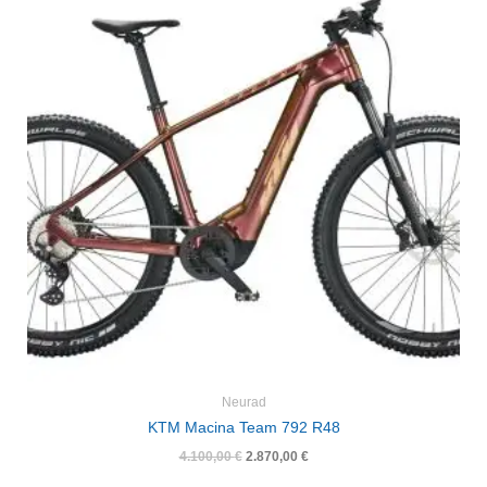
4.100,00 €
2.870,00 €.
Neurad
KTM Macina Team 792 R48
4.100,00
€
2.870,00
€