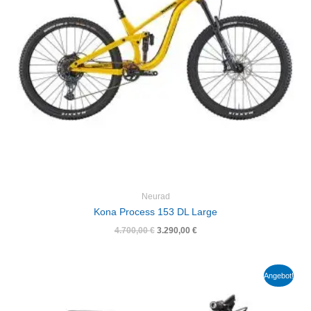
Neurad
Kona Process 153 DL Large
4.700,00
€
3.290,00
€
Ursprünglicher
Aktueller
Angebot!
Preis
Preis
war:
ist:
5.400,00 €
3.780,00 €.