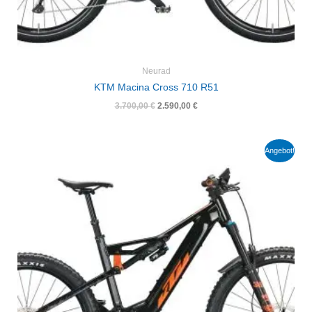
Neurad
KTM Macina Cross 710 R51
3.700,00
€
2.590,00
€
Ursprünglicher
Aktueller
Angebot!
Preis
Preis
war:
ist:
6.400,00 €
4.480,00 €.