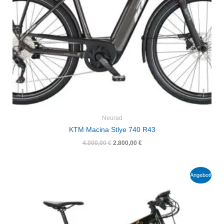
Neurad
KTM Macina Stlye 740 R43
4.000,00
€
2.800,00
€
Ursprünglicher
Aktueller
Angebot!
Preis
Preis
war:
ist:
4.000,00 €
2.800,00 €.