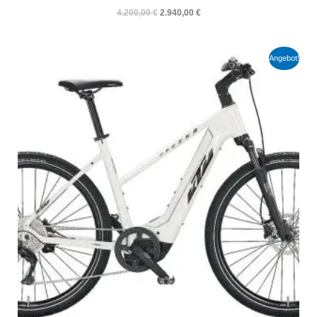
4.200,00
€
2.940,00
€
Ursprünglicher
Aktueller
Angebot!
Preis
Preis
war:
ist:
3.700,00 €
2.590,00 €.