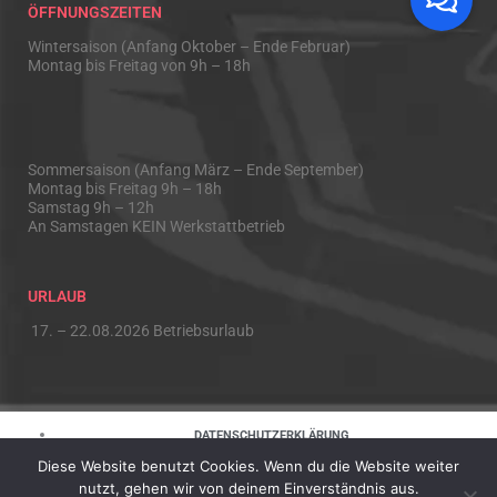
ÖFFNUNGSZEITEN
Wintersaison (Anfang Oktober – Ende Februar)
Montag bis Freitag von 9h – 18h
Sommersaison (Anfang März – Ende September)
Montag bis Freitag 9h – 18h
Samstag 9h – 12h
An Samstagen KEIN Werkstattbetrieb
URLAUB
17. – 22.08.2026 Betriebsurlaub
DATENSCHUTZERKLÄRUNG
Diese Website benutzt Cookies. Wenn du die Website weiter
HAFTUNGSAUSSCHLUSS
nutzt, gehen wir von deinem Einverständnis aus.