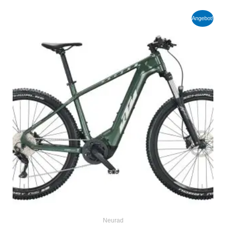
Ursprünglicher
Aktueller
Angebot!
Preis
Preis
war:
ist:
4.000,00 €
2.800,00 €.
Neurad