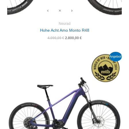
Neurad
Hohe Acht Amo Monto R48
4.000,00
€
2.800,00
€
Ursprünglicher
Aktueller
Angebot!
Preis
Preis
war:
ist:
4.400,00 €
3.080,00 €.