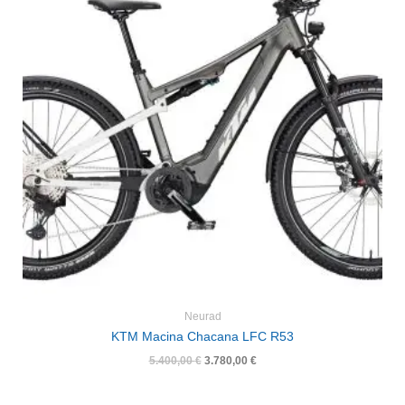
Neurad
KTM Macina Chacana LFC R53
5.400,00
€
3.780,00
€