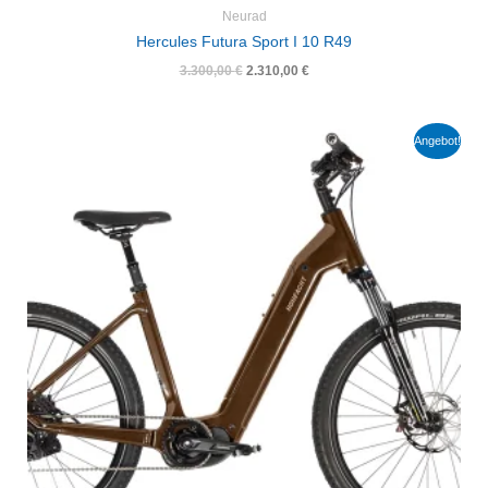
Neurad
Hercules Futura Sport I 10 R49
3.300,00
€
2.310,00
€
Ursprünglicher
Aktueller
Angebot!
Preis
Preis
war:
ist:
4.000,00 €
2.800,00 €.