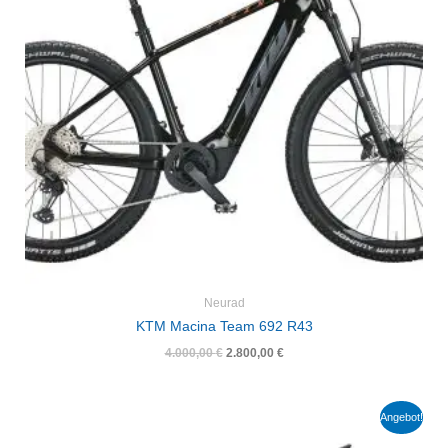
Neurad
KTM Macina Team 692 R43
4.000,00
€
2.800,00
€
Ursprünglicher
Aktueller
Angebot!
Preis
Preis
war:
ist: