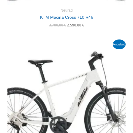
Neurad
KTM Macina Cross 710 R46
3.700,00
€
2.590,00
€
Ursprünglicher
Aktueller
Angebot!
Preis
Preis
war:
ist:
3.700,00 €
2.590,00 €.