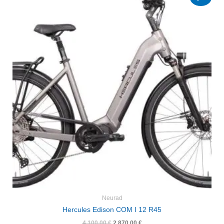
Preis
Preis
war:
ist:
4.100,00 €
2.870,00 €.
Neurad
Hercules Edison COM I 12 R45
4.100,00
€
2.870,00
€