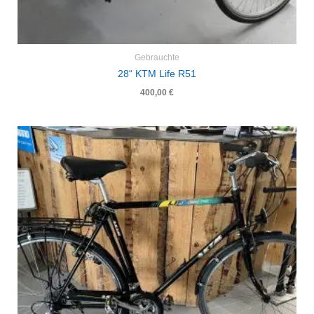
Gebrauchte
28“ KTM Life R51
400,00
€