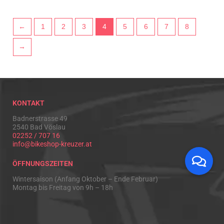
←
1
2
3
4
5
6
7
8
→
KONTAKT
Badnerstrasse 49
2540 Bad Vöslau
02252 / 707 16
info@bikeshop-kreuzer.at
ÖFFNUNGSZEITEN
Wintersaison (Anfang Oktober – Ende Februar)
Montag bis Freitag von 9h – 18h