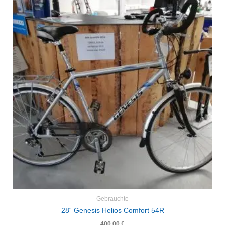
Gebrauchte
28“ Genesis Helios Comfort 54R
400,00
€