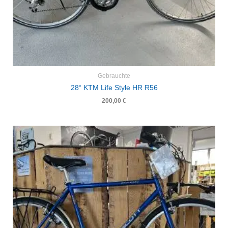
Gebrauchte
28“ KTM Life Style HR R56
200,00
€