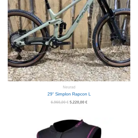
Neurad
29“ Simplon Rapcon L
6.960,00
€
5.220,00
€