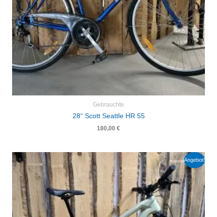
Gebrauchte
28“ Scott Seattle HR 55
180,00
€
Ursprünglicher
Aktueller
Angebot!
Preis
Preis
war:
ist:
6.960,00 €
5.220,00 €.