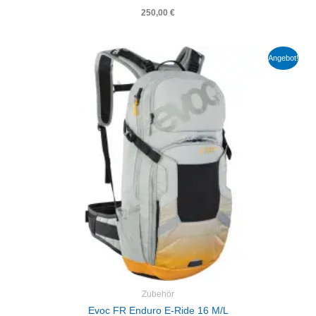
250,00
€
Ursprünglicher
Aktueller
Angebot!
Preis
Preis
war:
ist:
220,00 €
198,00 €.
Zubehör
Evoc FR Enduro E-Ride 16 M/L