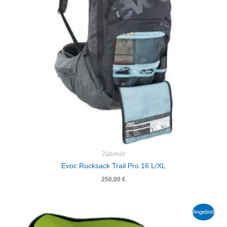
Zubehör
Evoc Rucksack Trail Pro 16 L/XL
250,00
€
Ursprünglicher
Aktueller
Angebot!
Preis
Preis
war:
ist: