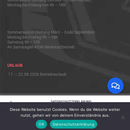
Montag bis Freitag von 9h – 18h
Sommersaison (Anfang März – Ende September)
Montag bis Freitag 9h – 18h
Samstag 9h – 12h
An Samstagen KEIN Werkstattbetrieb
URLAUB
17. – 22.08.2026 Betriebsurlaub
DATENSCHUTZERKLÄRUNG
Diese Website benutzt Cookies. Wenn du die Website weiter
HAFTUNGSAUSSCHLUSS
nutzt, gehen wir von deinem Einverständnis aus.
IMPRESSUM
OK
Datenschutzerklärung