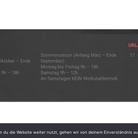
URL
Sommersaison (Anfang März – Ende
17. 
Oktober – Ende
September)
Montag bis Freitag 9h – 18h
 9h – 18h
Samstag 9h – 12h
An Samstagen KEIN Werkstattbetrieb
 du die Website weiter nutzt, gehen wir von deinem Einverständnis au