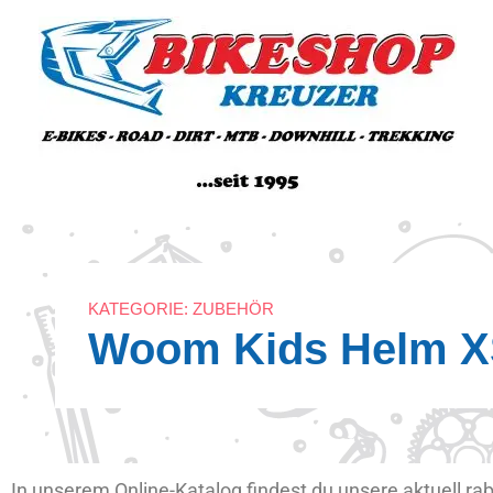
Zum
Inhalt
springen
KATEGORIE:
ZUBEHÖR
Woom Kids Helm X
In unserem Online-Katalog findest du unsere aktuell ra