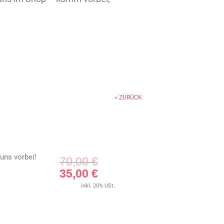
< ZURÜCK
uns vorbei!
Ursprünglicher
Aktueller
70,00
€
Preis
Preis
35,00
€
war:
ist:
inkl. 20% USt.
70,00 €
35,00 €.