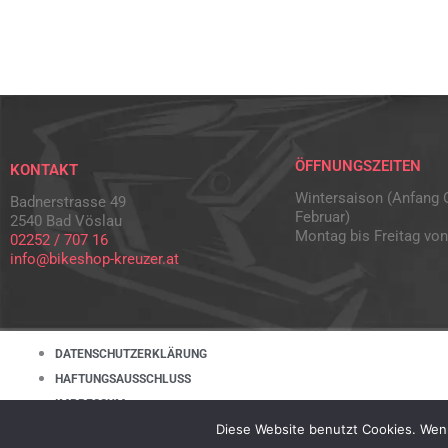
ÖFFNUNGSZEITEN
KONTAKT
Wintersaison (Anfang 
Badnerstrasse 49
Februar)
2540 Bad Vöslau
Montag bis Freitag von
02252 / 707 16
info@bikeshop-kreuzer.at
DATENSCHUTZERKLÄRUNG
HAFTUNGSAUSSCHLUSS
IMPRESSUM
Diese Website benutzt Cookies. Wenn