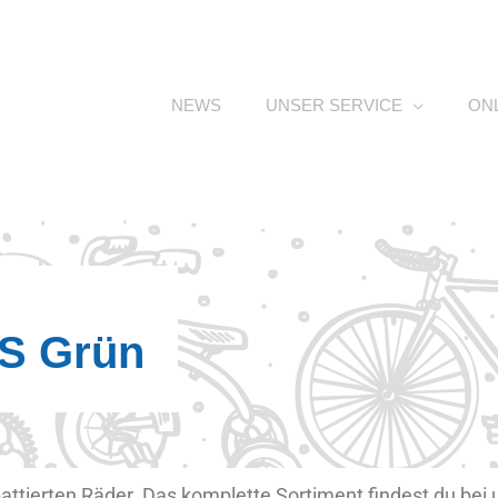
NEWS
UNSER SERVICE
ON
S Grün
battierten Räder. Das komplette Sortiment findest du be