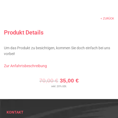
< ZURÜCK
Produkt Details
Um das Produkt zu besichtigen, kommen Sie doch einfach bei uns
vorbei!
Zur Anfahrtsbeschreibung
Ursprünglicher
Aktueller
70,00
€
35,00
€
Preis
Preis
inkl. 20% USt.
war:
ist:
70,00 €
35,00 €.
KONTAKT