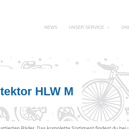
NEWS
UNSER SERVICE
ON
tektor HLW M
battierten Räder. Das komplette Sortiment findest du be