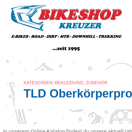
Zum
Inhalt
springen
KATEGORIEN:
BEKLEIDUNG
,
ZUBEHÖR
TLD Oberkörperpro
In unserem Online-Katalog findest du unsere aktuell ra