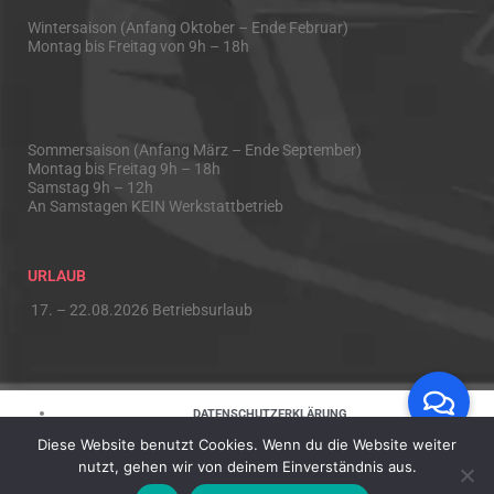
Wintersaison (Anfang Oktober – Ende Februar)
Montag bis Freitag von 9h – 18h
Sommersaison (Anfang März – Ende September)
Montag bis Freitag 9h – 18h
Samstag 9h – 12h
An Samstagen KEIN Werkstattbetrieb
URLAUB
17. – 22.08.2026 Betriebsurlaub
DATENSCHUTZERKLÄRUNG
Diese Website benutzt Cookies. Wenn du die Website weiter
HAFTUNGSAUSSCHLUSS
nutzt, gehen wir von deinem Einverständnis aus.
IMPRESSUM