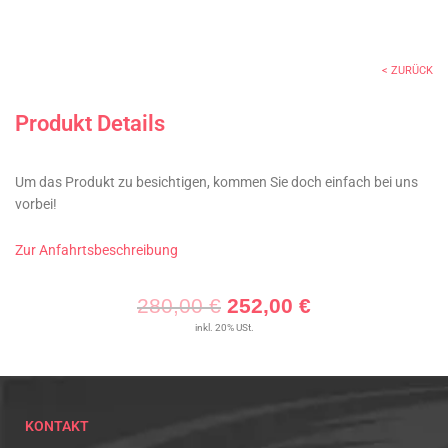
< ZURÜCK
Produkt Details
Um das Produkt zu besichtigen, kommen Sie doch einfach bei uns
vorbei!
Zur Anfahrtsbeschreibung
Ursprünglicher
Aktueller
280,00
€
252,00
€
Preis
Preis
inkl. 20% USt.
war:
ist:
280,00 €
252,00 €.
KONTAKT