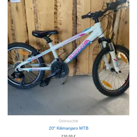
Gebrauchte
20″ Kilimanjaro MTB
230,00
€