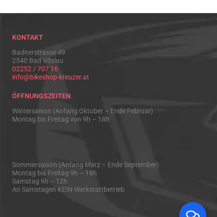
KONTAKT
Badnerstrasse 49
2540 Bad Vöslau
02252 / 707 16
info@bikeshop-kreuzer.at
ÖFFNUNGSZEITEN
Wintersaison (Anfang Oktober – Ende Februar)
Montag bis Freitag von 9h – 18h
Sommersaison (Anfang März – Ende September)
Montag bis Freitag 9h – 18h
Samstag 9h – 12h
An Samstagen KEIN Werkstattbetrieb