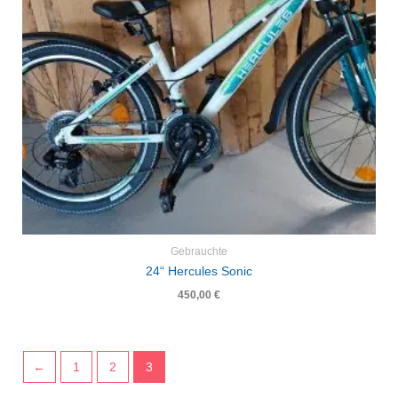
Gebrauchte
24“ Hercules Sonic
450,00
€
←
1
2
3