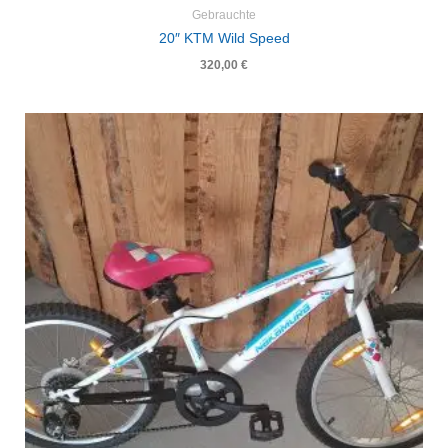
Gebrauchte
20″ KTM Wild Speed
320,00
€